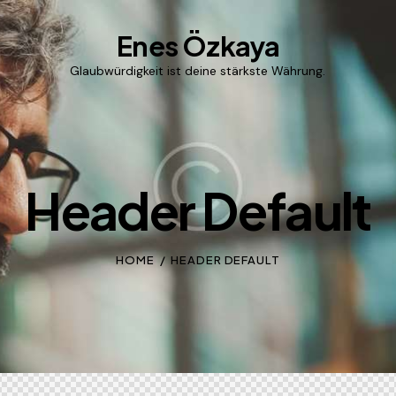
Enes Özkaya
Glaubwürdigkeit ist deine stärkste Währung.
Header Default
HOME
HEADER DEFAULT