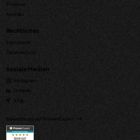
Projekte
Kontakt
Rechtliches
Impressum
Datenschutz
Soziale Medien
Instagram
LinkedIn
Xing
Bewerte uns auf ProvenExpert