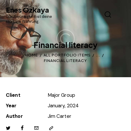
Enes Özkaya
Glaubwürdigkeit ist deine
stärkste Währung.
Financial literacy
HOME
ALL PORTFOLIO ITEMS
...
FINANCIAL LITERACY
Client
Major Group
Year
January, 2024
Author
Jim Carter