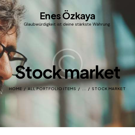
Enes Özkaya
Glaubwürdigkeit ist deine stärkste Währung.
Stock market
HOME
ALL PORTFOLIO ITEMS
...
STOCK MARKET