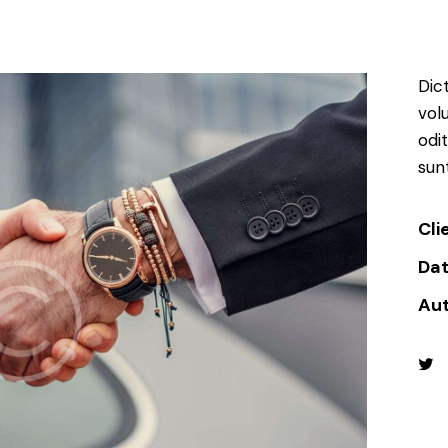
Dic
vol
odi
sun
Cli
Da
Au