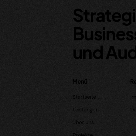
Strateg
Busines
und Aud
Menü
R
Startseite
I
Leistungen
Da
Über uns
Projekte