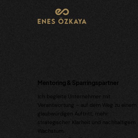
Mentoring & Sparringspartner
Ich begleite Unternehmer mit
Verantwortung – auf dem Weg zu einem
glaubwürdigen Auftritt, mehr
strategischer Klarheit und nachhaltigem
Wachstum.