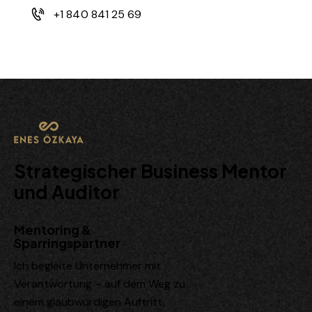
+1 840 841 25 69
Strategischer Business Mentor
und Auditor
Mentoring &
Sparringspartner
Ich begleite Unternehmer mit
Verantwortung – auf dem Weg zu
einem glaubwürdigen Auftritt,