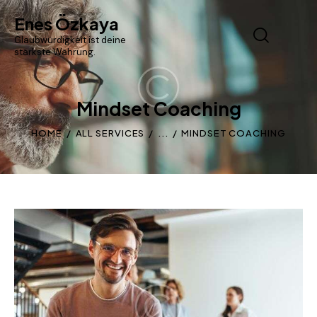
Enes Özkaya
Glaubwürdigkeit ist deine
stärkste Währung.
Mindset Coaching
HOME
ALL SERVICES
...
MINDSET COACHING