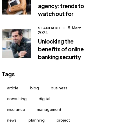
agency: trends to
watch out for
STANDARD
5. März
2024
Unlocking the
benefits of online
banking security
Tags
article
blog
business
consulting
digital
insurance
management
news
planning
project