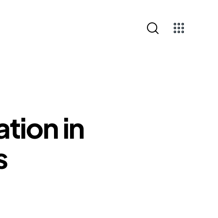
tion in
s